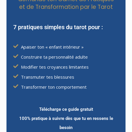
et de Transformation par le Tarot
Dans le premier cas, tant mieux !
7 pratiques simples du tarot pour :
Oui, mais pourtant, un problème peut se
Apaiser ton « enfant intérieur »
présenter. C’est celui de ne pas être prêt à le
Construire ta personnalité adulte
recevoir (trop de responsabilités, croyance
que vous n’êtes pas à la hauteur, etc)
Modifier tes croyances limitantes
Transmuter tes blessures
Transformer ton comportement
Dans le deuxième cas, vous ne recevez pas
l’objet de votre intention parce que vous avez
Télécharge ce guide gratuit
des
croyances inconscientes
que vous ne
100% pratique à suivre dès que tu en ressens le
méritez pas recevoir ce que vous demandez,
besoin
ou bien que cela est impossible.