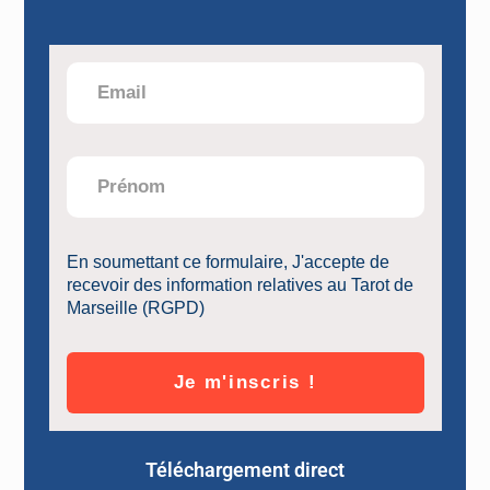
Lorsque votre intention se porte sur un état
d’être, vous vous situez à un niveau au-dessus
et vous allez directement à l’essentiel. Vous
posez l’intention d’être joyeux, paisible,
créatif, aimant, enthousiaste…
En soumettant ce formulaire, J'accepte de
recevoir des information relatives au Tarot de
Marseille (RGPD)
La vie alors vous comblera de ses bienfaits.
Elle vous enverra des situations qui vous
Je m'inscris !
transporteront dans les états intérieurs que
vous avez l’intention de vivre.
Téléchargement direct