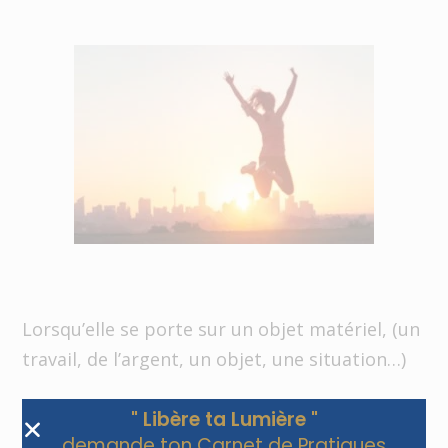
Lorsqu’elle se porte sur un objet matériel, (un
travail, de l’argent, un objet, une situation…)
Soit, vous allez obtenir ce que vous voulez,
" Libère ta Lumière "
Soit, vous n’allez pas l’obtenir
demande ton Carnet de Pratiques