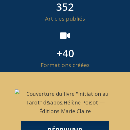
352
Articles publiés
+
40
Formations créées