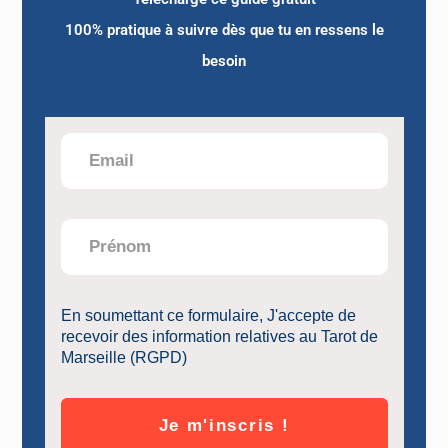
de protocole Internet (IP) de l’utilisateur.
100% pratique à suivre dès que tu en ressens le
besoin
En tout état de cause HELENE POISOT ne
collecte des informations personnelles
relatives à l’utilisateur que pour le besoin de
certains services proposés par le site
https://letarot-tresorinfini.com
L’utilisateur
fournit ces informations en toute
connaissance de cause, notamment lorsqu’il
procède par lui-même à leur saisie. Il est alors
précisé à l’utilisateur du site
https://letarot-
En soumettant ce formulaire, J'accepte de
recevoir des information relatives au Tarot de
tresorinfini.com
l’obligation ou non de fournir
Marseille (RGPD)
ces informations.
Conformément aux dispositions des articles
Je m'inscris !