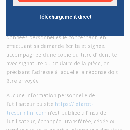
38 et suivants de la loi 78-17 du 6 janvier 1978
relative à l’informatique, aux fichiers et aux
Téléchargement direct
libertés, tout utilisateur dispose d’un droit
d’accès, de rectification et d’opposition aux
données personnelles le concernant, en
effectuant sa demande écrite et signée,
accompagnée d’une copie du titre d’identité
avec signature du titulaire de la pièce, en
précisant l’adresse à laquelle la réponse doit
être envoyée.
Aucune information personnelle de
l’utilisateur du site
https://letarot-
tresorinfini.com
n’est publiée à l’insu de
l’utilisateur, échangée, transférée, cédée ou