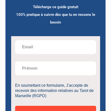
OFFERTE
Majeures-Mineures-4 tirages-5 clés
Télécharge ce guide gratuit
d’interprétation
🗝
100% pratique à suivre dès que tu en ressens le
besoin
Article précédent
CLARA TISSOT : Les Arcanes du tarot en Oeuvres
d’Art
Article suivant
L’année 2026 et le Tarot
En soumettant ce formulaire, J'accepte de
recevoir des information relatives au Tarot de
Marseille (RGPD)
VOUS DEVRIEZ ÉGALEMENT AIMER