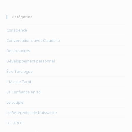
:
Catégories
Conscience
Conversations avec Claude.ia
Des histoires
Développement personnel
Être Tarologue
L'IA et le Tarot
La Confiance en soi
Le couple
Le Référentiel de Naissance
LE TAROT