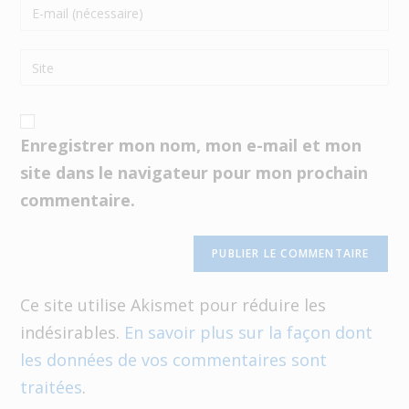
A
Enregistrer mon nom, mon e-mail et mon
l
site dans le navigateur pour mon prochain
t
commentaire.
e
r
n
a
Ce site utilise Akismet pour réduire les
t
indésirables.
En savoir plus sur la façon dont
i
les données de vos commentaires sont
v
traitées
.
e