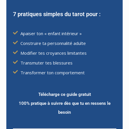
explorer quelque chose que vous ne
7 pratiques simples du tarot pour :
connaissez pas… Il est là lorsque vous voulez
jouer, vous amuser, rire, chanter ou danser !
La présence de votre enfant intérieur est donc
Apaiser ton « enfant intérieur »
très précieuse ! Wikipédia écrit : « L'enfant
Construire ta personnalité adulte
intérieur est un concept de psychologie
Modifier tes croyances limitantes
analytique créé par Carl Gustav Jung pour
Transmuter tes blessures
désigner la part enfantine ou infantile de
Transformer ton comportement
l'adulte. Cette part est liée au fonctionnement
primaire, instinctif de l'enfant que chacun a
été. »
Télécharge ce guide gratuit
100% pratique à suivre dès que tu en ressens le
0 COMMENTAIRE
01/03/2014
besoin